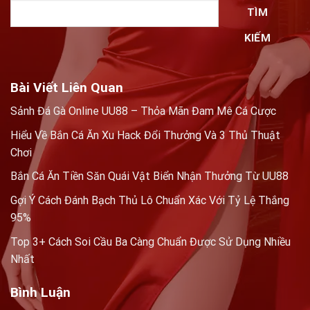
TÌM
KIẾM
Bài Viết Liên Quan
Sảnh Đá Gà Online UU88 – Thỏa Mãn Đam Mê Cá Cược
Hiểu Về Bắn Cá Ăn Xu Hack Đổi Thưởng Và 3 Thủ Thuật
Chơi
Bắn Cá Ăn Tiền Săn Quái Vật Biển Nhận Thưởng Từ UU88
Gợi Ý Cách Đánh Bạch Thủ Lô Chuẩn Xác Với Tỷ Lệ Thắng
95%
Top 3+ Cách Soi Cầu Ba Càng Chuẩn Được Sử Dụng Nhiều
Nhất
Bình Luận