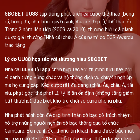
SBOBET UU88
tập trung phát triển cá cược thể thao (bóng
rổ, bóng đá, cầu lông, quyền anh, đua xe đạp…), thể thao ảo.
Trong 2 năm liên tiếp (2009 và 2010), thương hiệu đã giành
được giải thưởng “Nhà cái châu Á của năm” do EGR Awards
trao tặng.
Lý do UU88 hợp tác với thương hiệu SBOBET
Nhà cái
uu88 tải app
chọn hợp tác với thương hiệu này bởi
vì danh tiếng vững chắc và hệ thống dịch vụ chuyên nghiệp
mà họ cung cấp. Kèo cược rất đa dạng (châu Âu, châu Á, tài
xỉu, phạt góc, thẻ phạt…), tỷ lệ ăn ổn định (không tăng giảm
bất thường), đặc biệt kho trò chơi vô cùng phong phú.
Nhà phát hành còn đề cao tinh thần cờ bạc có trách nhiệm,
hỗ trợ những người nghiện cờ bạc thông qua tổ chức
GamCare. Bên cạnh đó, thông tin khách hàng được bảo mật
an toàn nhờ SSL 128-bit. Hỗ trợ công cụ thống kê và phân