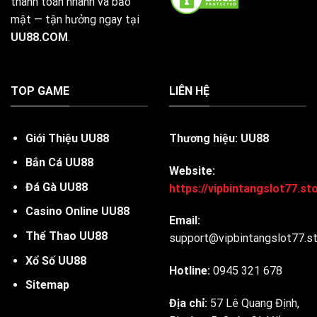
thanh toán nhanh và bảo
mật — tận hưởng ngay tại
UU88.COM
.
TOP GAME
LIÊN HỆ
Giới Thiệu UU88
Thương hiệu: UU88
Bắn Cá UU88
Website:
Đá Gà UU88
https://vipbintangslot77.st
Casino Online UU88
Email:
Thể Thao UU88
support@vipbintangslot77.s
Xổ Số UU88
Hotline:
0945 321 678
Sitemap
Địa chỉ:
57 Lê Quang Định,