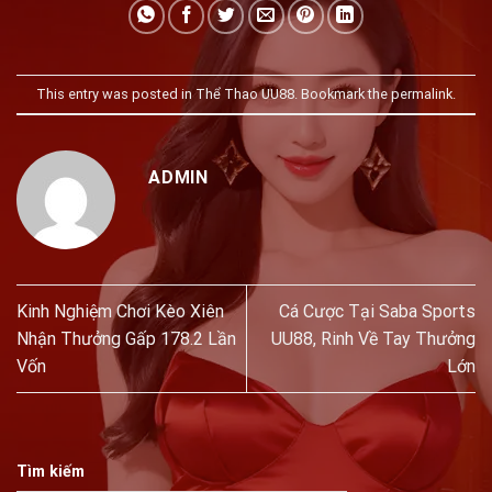
This entry was posted in
Thể Thao UU88
. Bookmark the
permalink
.
ADMIN
Kinh Nghiệm Chơi Kèo Xiên
Cá Cược Tại Saba Sports
Nhận Thưởng Gấp 178.2 Lần
UU88, Rinh Về Tay Thưởng
Vốn
Lớn
Tìm kiếm