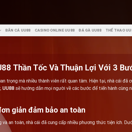
BẮN CÁ UU88
CASINO ONLINE UU88
ĐÁ GÀ UU88
THỂ THAO UU
U88 Thần Tốc Và Thuận Lợi Với 3 Bư
uan trọng mà nhiều thành viên rất quan tâm. Hiện tại, nhà cái đã 
y,
UU88
sẽ hướng dẫn mọi người về các bước để tiến hành cùng nh
đơn giản đảm bảo an toàn
 và an toàn, nhà cái đã cung cấp nhiều phương thức tiện ích. Dư