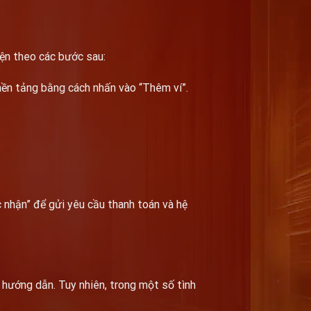
iện theo các bước sau:
i nền tảng bằng cách nhấn vào “Thêm ví”.
c nhận” để gửi yêu cầu thanh toán và hệ
 hướng dẫn. Tuy nhiên, trong một số tình