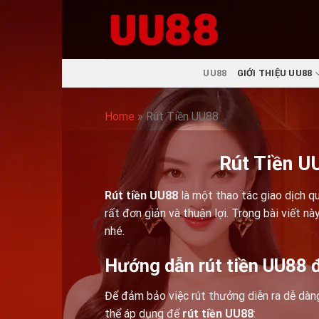
Skip
to
content
UU88
GIỚI THIỆU UU88
Home
»
Rút Tiền UU88
Rút Tiền U
Rút tiền UU88
là một thao tác giao dịch q
rất đơn giản và thuận lợi. Trong bài viết nà
nhé.
Hướng dẫn rút tiền UU88 
Để đảm bảo việc rút thưởng diễn ra dễ dàng
thể áp dụng để
rút tiền UU88
: