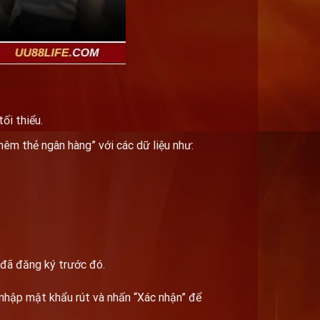
ối thiểu.
hêm thẻ ngân hàng” với các dữ liệu như:
 đã đăng ký trước đó.
 nhập mật khẩu rút và nhấn “Xác nhận” để