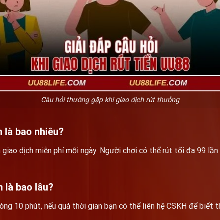
Câu hỏi thường gặp khi giao dịch rút thưởng
 là bao nhiêu?
giao dịch miễn phí mỗi ngày. Người chơi có thể rút tối đa 99 lần
h là bao lâu?
òng 10 phút, nếu quá thời gian bạn có thể liên hệ CSKH để biết t