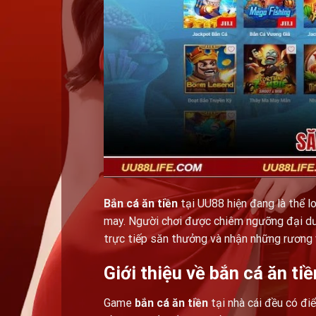
Bắn cá ăn tiền
tại UU88 hiện đang là thể l
may. Người chơi được chiêm ngưỡng đại dư
trực tiếp săn thưởng và nhận những rương 
Giới thiệu về bắn cá ăn ti
Game
bắn cá ăn tiền
tại nhà cái đều có đi