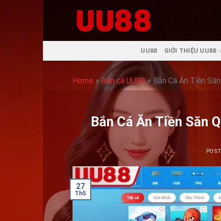
Skip
to
content
UU88
GIỚI THIỆU UU88
Home
»
Bắn cá UU88
»
Bắn Cá Ăn Tiền Să
Bắn Cá Ăn Tiền Săn 
POS
27
Th5