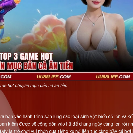
ame hot chuyên mục bắn cá ăn tiền
a bạn vào hành trình săn lùng các loại sinh vật biển cỡ lớn và kế
nh bạn kiếm được sẽ cộng dồn vào hũ để chúng ngày càng lớn rồi n
ây là trò chơi vui nhộn qua tiếng xu nổ liên tục cùng bầy cá bơi 