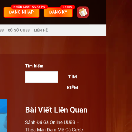
ĐĂNG NHẬP
ĐĂNG KÝ
88
XỔ SỐ UU88
LIÊN HỆ
Tìm kiếm
TÌM
KIẾM
Bài Viết Liên Quan
Sảnh Đá Gà Online UU88 –
Thỏa Mãn Đam Mê Cá Cược