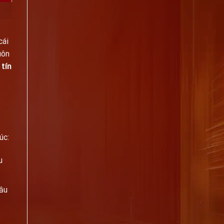
cái
uôn
 tín
úc:
u
đầu