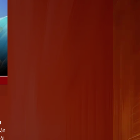
t
hận
lội