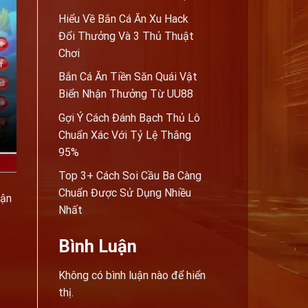
Hiểu Về Bắn Cá Ăn Xu Hack
Đổi Thưởng Và 3 Thủ Thuật
Chơi
Bắn Cá Ăn Tiền Săn Quái Vật
Biển Nhận Thưởng Từ UU88
Gợi Ý Cách Đánh Bạch Thủ Lô
Chuẩn Xác Với Tỷ Lệ Thắng
95%
Top 3+ Cách Soi Cầu Ba Càng
Chuẩn Được Sử Dụng Nhiều
vận
Nhất
Bình Luận
Không có bình luận nào để hiển
thị.