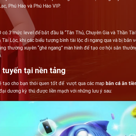
Lạc, Phú Hào và Phú Hào VIP.
ó 3 mức level để bắt đầu là “Tân Thủ, Chuyên Gia và Thần Tài”
ài Lộc, khi các biểu tượng bình tài lộc đi ngang qua và bị bắn v
cũng thường xuyên “ghé ngang” màn hình để tạo cơ hội săn thưởn
.
 tuyến tại nền tảng
ẽ tạo cho bạn thói quen tốt để vượt qua các map
bắn cá ăn tiề
 đại dương kỳ thú được liền mạch với những lưu ý sau: