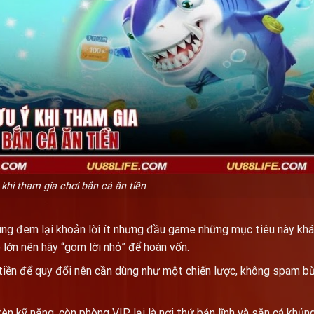
 khi tham gia chơi bắn cá ăn tiền
húng đem lại khoản lời ít nhưng đầu game những mục tiêu này khá
ó lớn nên hãy “gom lời nhỏ” để hoàn vốn.
 tiền để quy đổi nên cần dùng như một chiến lược, không spam b
èn kỹ năng, còn phòng VIP lại là nơi thử bản lĩnh và săn cá khủn