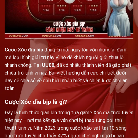
Cược Xóc đĩa bịp
đang là mối nguy lớn với những ai đam
mê loại hình giải trí này vì nó dễ khiến người giới thua lỗ
nhanh chóng. Tại
UU88
, đã có nhiều thành viên đã gặp phải
chiêu trò tinh vi này. Bài viết hướng dẫn cực chi tiết dưới
đây sẽ chia sẻ về dấu hiệu nhận biết và chiến lược chơi an
toàn.
Cược Xóc đĩa bịp là gì?
Đây là hình thức gian lận trong tựa game Xóc đĩa trực tuyến
hiện nay – nơi mà kết quả ván chơi bị thao túng bởi thủ
thuật tinh vi. Năm 2023 trong cuộc khảo sát tại 10 sòng
bạc trực tuyến cho thấy 42% người chơi nghi ngờ bị can