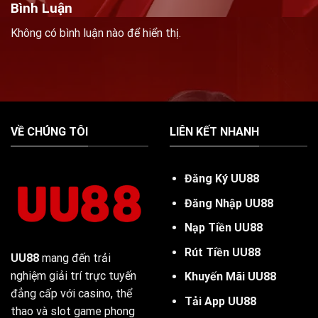
Bình Luận
Không có bình luận nào để hiển thị.
VỀ CHÚNG TÔI
LIÊN KẾT NHANH
Đăng Ký UU88
Đăng Nhập UU88
Nạp Tiền UU88
Rút Tiền UU88
UU88
mang đến trải
nghiệm giải trí trực tuyến
Khuyến Mãi UU88
đẳng cấp với casino, thể
Tải App UU88
thao và slot game phong