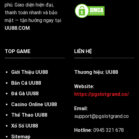
phú. Giao diện hiện đại,
thanh toán nhanh và bảo
mật — tận hưởng ngay tại
UU88.COM
.
TOP GAME
LIÊN HỆ
Giới Thiệu UU88
Thương hiệu: UU88
Bắn Cá UU88
Website:
Đá Gà UU88
https://pgslotgrand.co/
Casino Online UU88
Email:
Thể Thao UU88
support@pgslotgrand.co
Xổ Số UU88
Hotline:
0945 321 678
Sitemap