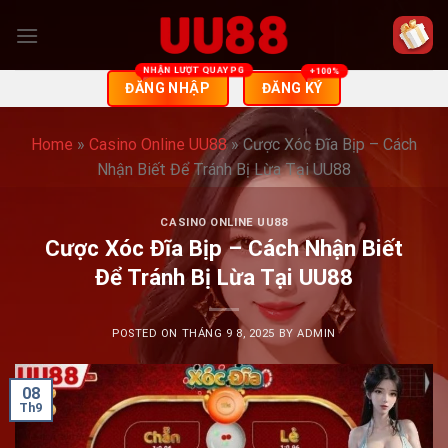
Skip
to
content
ĐĂNG NHẬP
ĐĂNG KÝ
Home
»
Casino Online UU88
»
Cược Xóc Đĩa Bịp – Cách
Nhận Biết Để Tránh Bị Lừa Tại UU88
CASINO ONLINE UU88
Cược Xóc Đĩa Bịp – Cách Nhận Biết
Để Tránh Bị Lừa Tại UU88
POSTED ON
THÁNG 9 8, 2025
BY
ADMIN
08
Th9