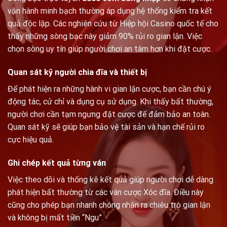
vận hành minh bạch thường áp dụng hệ thống kiểm tra kết
quả độc lập. Các nghiên cứu từ Hiệp hội Casino quốc tế cho
thấy những sòng bạc này giảm 90% rủi ro gian lận. Việc
chọn sòng uy tín giúp người chơi an tâm hơn khi đặt cược.
Quan sát kỹ người chia đĩa và thiết bị
Để phát hiện ra những hành vi gian lận cược, bạn cần chú ý
động tác, cử chỉ và dụng cụ sử dụng. Khi thấy bất thường,
người chơi cần tạm ngưng đặt cược để đảm bảo an toàn.
Quan sát kỹ sẽ giúp bạn bảo vệ tài sản và hạn chế rủi ro
cực hiệu quả.
Ghi chép kết quả từng ván
Việc theo dõi và thống kê kết quả giúp người chơi dễ dàng
phát hiện bất thường từ các ván cược Xóc đĩa. Điều này
cũng cho phép bạn nhanh chóng nhận ra chiêu trò gian lận
và không bị mất tiền “Ngu”.